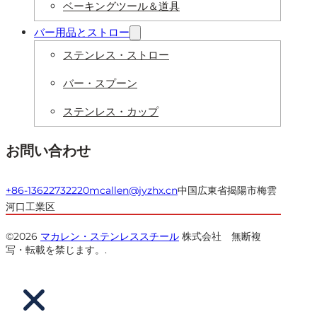
ベーキングツール＆道具
バー用品とストロー
ステンレス・ストロー
バー・スプーン
ステンレス・カップ
お問い合わせ
+86-13622732220
mcallen@jyzhx.cn
中国広東省揭陽市梅雲
河口工業区
©2026
マカレン・ステンレススチール
株式会社 無断複
写・転載を禁じます。.