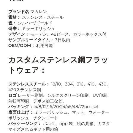
ブランド名
マカレン
素材：
ステンレス・スチール
色：
シルバー/ゴールド
研磨：
ミラーポリッシュ
デザイン：
モーデン、48ピース、カラーボックス付
サンプルリードタイム：
3日以内
OEM/ODM：
利用可能
カスタムステンレス鋼フラッ
トウェア：
ステンレススチール：
18/10、304、316、410、430、
420ステンレス鋼
ロゴ
レーザー彫刻、シルクスクリーン印刷、UV印刷、
熱転写印刷、デボス加工など。
パッキング：
4/8/12/16/20/24/45/48/72pcs set
表面仕上げ：
ミラーポリッシュ、マット、ウォーター
ポリッシュ、チタンコート
パッケージング：
バルク、opp 袋、絵の具箱、カスタ
マイズされるギフト用の箱