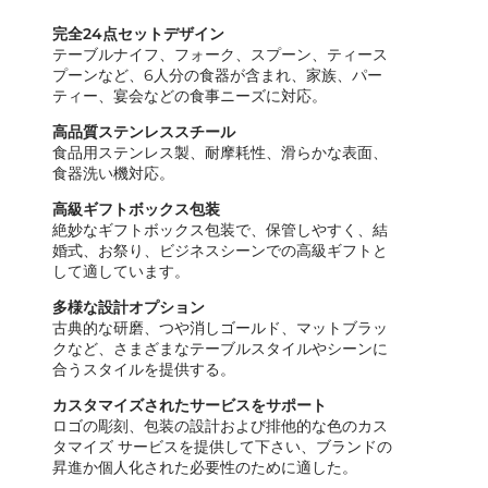
完全24点セットデザイン
テーブルナイフ、フォーク、スプーン、ティース
プーンなど、6人分の食器が含まれ、家族、パー
ティー、宴会などの食事ニーズに対応。
高品質ステンレススチール
食品用ステンレス製、耐摩耗性、滑らかな表面、
食器洗い機対応。
高級ギフトボックス包装
絶妙なギフトボックス包装で、保管しやすく、結
婚式、お祭り、ビジネスシーンでの高級ギフトと
して適しています。
多様な設計オプション
古典的な研磨、つや消しゴールド、マットブラッ
クなど、さまざまなテーブルスタイルやシーンに
合うスタイルを提供する。
カスタマイズされたサービスをサポート
ロゴの彫刻、包装の設計および排他的な色のカス
タマイズ サービスを提供して下さい、ブランドの
昇進か個人化された必要性のために適した。