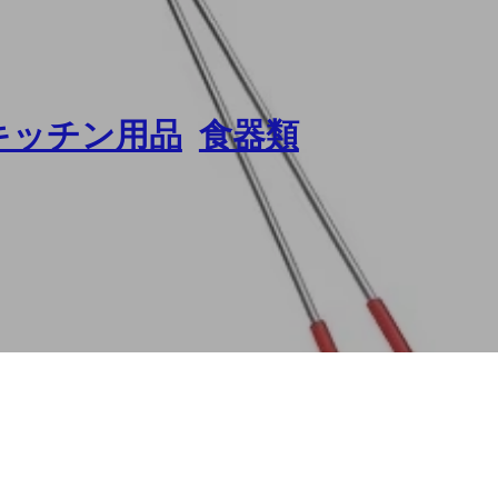
キッチン用品
,
食器類
プステンレス鋼