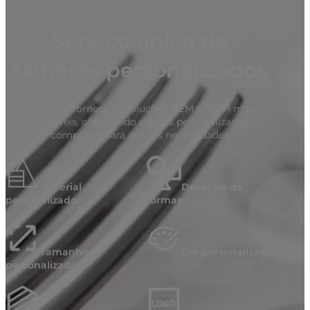
Serviço único de
talheres personalizados
A Mcallen fornece as soluções OEM e ODM mais
rentáveis, oferecendo opções personalizadas
completas para as suas necessidades
Material
Desenho de
personalizado
formas
Tamanho
Cor personalizada
personalizado