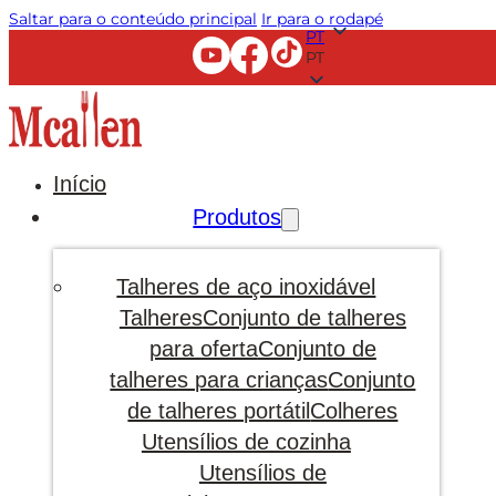
Saltar para o conteúdo principal
Ir para o rodapé
PT
PT
Início
Produtos
Talheres de aço inoxidável
Talheres
Conjunto de talheres
para oferta
Conjunto de
talheres para crianças
Conjunto
de talheres portátil
Colheres
Utensílios de cozinha
Utensílios de