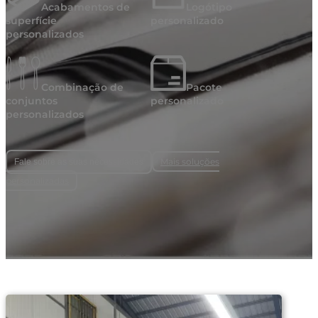
Acabamentos de
Logótipo
superfície
personalizado
personalizados
Combinação de
Pacote
conjuntos
personalizado
personalizados
Mais soluções
Fale sobre as suas necessidades
personalizadas