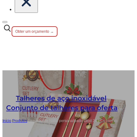
Obter um orçamento →
Talheres de aço inoxidável
,
Conjunto de talheres para oferta
Início
/
Produtos
/
Faqueiro de Natal personalizado Glod 24 PCs com
caixa de oferta