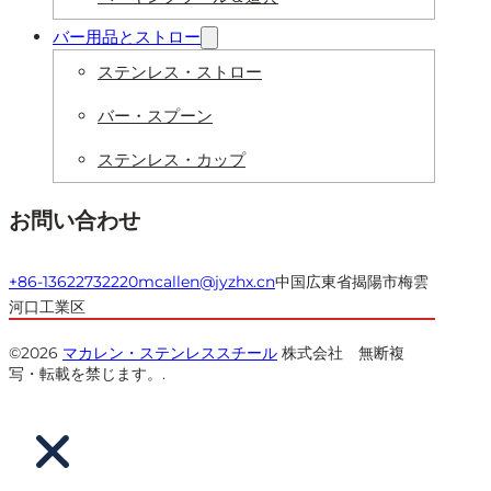
バー用品とストロー
ステンレス・ストロー
バー・スプーン
ステンレス・カップ
お問い合わせ
+86-13622732220
mcallen@jyzhx.cn
中国広東省揭陽市梅雲
河口工業区
©2026
マカレン・ステンレススチール
株式会社 無断複
写・転載を禁じます。.