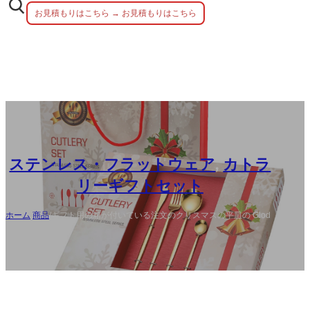
お見積もりはこちら → お見積もりはこちら
ステンレス・フラットウェア
,
カトラ
リーギフトセット
ホーム
/
商品
/
ギフト用の箱が付いている注文のクリスマスの平皿の Glod
24 PCs