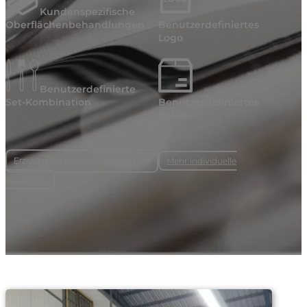
Kundenspezifische
Oberflächenbehandlungen
Benutzerdefiniertes
Logo
Benutzerdefinierte
Set-Kombination
Benutzerdefiniertes
Paket
Mehr individuelle
Erzählen Sie von Ihren Bedürfnissen
Lösungen