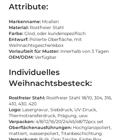
Attribute:
Markenname:
Mcallen
Material:
Rostfreier Stahl
Farbe:
Glod, oder kundenspezifisch
Entwurf:
Polierte Oberfläche, mit
Weihnachtsgeschenkbox
Vorlaufzeit für Muster:
Innerhalb von 3 Tagen
OEM/ODM:
Verfügbar
Individuelles
Weihnachtsbesteck:
Rostfreier Stahl:
Rostfreier Stahl 18/10, 304, 316,
410, 430, 420
Logo:
Lasergravur, Siebdruck, UV-Druck,
Thermotransferdruck, Prägung, usw.
Verpacken:
4/8/12/16/20/24/45/48/72pcs set
Oberflächenausführungen:
Hochglanzpoliert,
mattiert, wasserpoliert, Titanbeschichtung
Verpackung:
Bulk, Opp Tasche, Farbe Box,