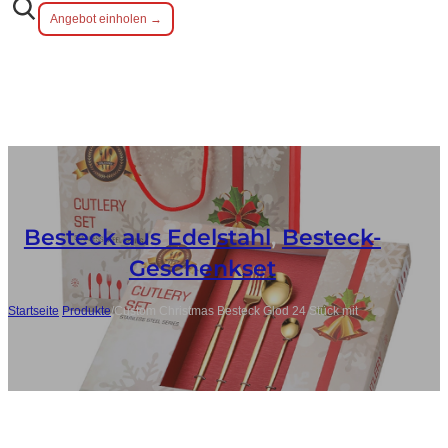
Angebot einholen →
Besteck aus Edelstahl
,
Besteck-
Geschenkset
Startseite
/
Produkte
/
Custom Christmas Besteck Glod 24 Stück mit
Geschenkbox