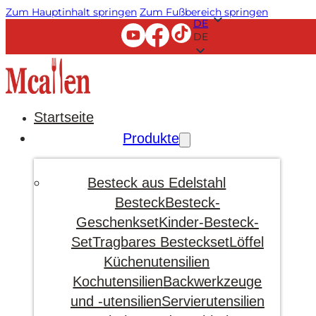
Zum Hauptinhalt springen
Zum Fußbereich springen
DE
DE
Startseite
Produkte
Besteck aus Edelstahl
Besteck
Besteck-
Geschenkset
Kinder-Besteck-
Set
Tragbares Besteckset
Löffel
Küchenutensilien
Kochutensilien
Backwerkzeuge
und -utensilien
Servierutensilien