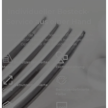
Individueller Besteck-
Service aus einer Hand
Mcallen bietet die kosteneffektivsten OEM- und ODM-
Lösungen an und bietet komplette kundenspezifische
Optionen für Ihre Anforderungen
Benutzerdefiniertes
Material
Formgestaltung
Benutzerdefinierte
Größe
Benutzerdefinierte
Farbe