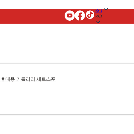
KO
KO
트
휴대용 커틀러리 세트
스푼