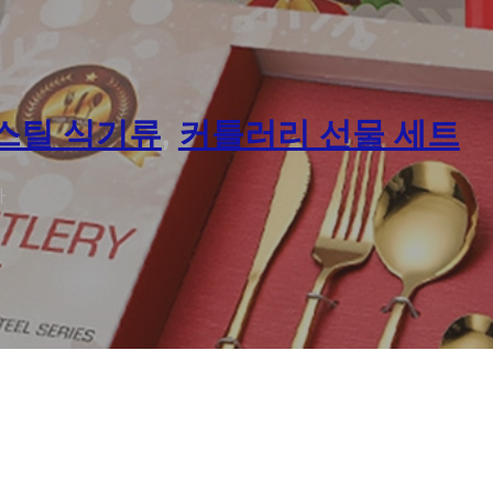
스틸 식기류
,
커틀러리 선물 세트
자