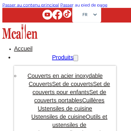
Passer au contenu principal
Passer au pied de page
FR
EN
RU
AR
Accueil
JA
Produits
DE
ES
Couverts en acier inoxydable
PT
Couverts
Set de couverts
Set de
couverts pour enfants
Set de
KO
couverts portables
Cuillères
Ustensiles de cuisine
Ustensiles de cuisine
Outils et
ustensiles de