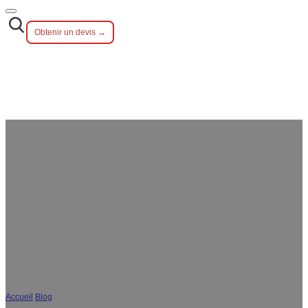
Obtenir un devis →
Pourquoi les couverts en acier
inoxydable se rayent-ils dans le cadre
d'une utilisation professionnelle et
comment les fabricants y remédient-
ils ?
Accueil
/
Blog
/
Pourquoi les couverts en acier inoxydable se rayent-ils dans le
cadre d'une utilisation professionnelle et comment les fabricants y remédient-ils