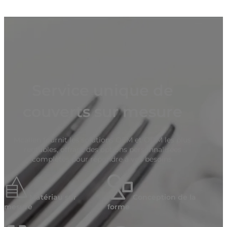
Service unique de
couverts sur mesure
Mcallen fournit les solutions OEM et ODM les plus
rentables, offrant des options personnalisées
complètes pour répondre à vos besoins.
Matériau sur
Conception de la
mesure
forme