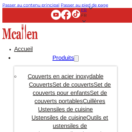
Passer au contenu principal
Passer au pied de page
FR
FR
Accueil
Produits
Couverts en acier inoxydable
Couverts
Set de couverts
Set de
couverts pour enfants
Set de
couverts portables
Cuillères
Ustensiles de cuisine
Ustensiles de cuisine
Outils et
ustensiles de