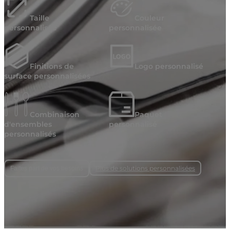
Taille
Couleur
personnalisée
personnalisée
Finitions de
Logo personnalisé
surface personnalisées
Combinaison
Paquet
d'ensembles
personnalisé
personnalisés
Plus de solutions personnalisées
Faites part de vos besoins