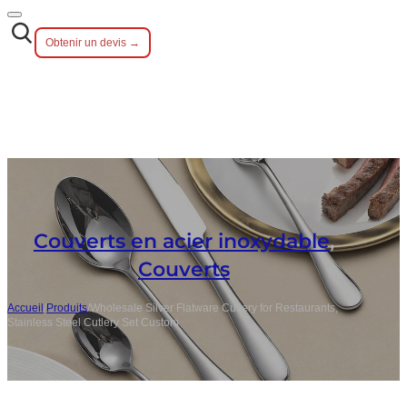
Obtenir un devis →
Couverts en acier inoxydable
,
Couverts
Accueil
/
Produits
/
Wholesale Silver Flatware Cutlery for Restaurants,
Stainless Steel Cutlery Set Custom