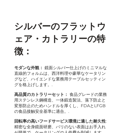
シルバーのフラットウ
ェア・カトラリーの特
徴：
モダンな外観：
鏡面シルバー仕上げのミニマルな
直線的フォルムは、西洋料理や豪華なケータリン
グなど、ハイエンドな業務用テーブルセッティン
グを格上げします。.
高品質のカトラリーセット：
食品グレードの業務
用ステンレス鋼構造、一体鍛造製法、落下防止と
変形防止のためハンドルを厚くし、FDAとLFGB
の食品接触安全基準に適合。.
回転率の高いフードサービス環境に適した耐久性
:
精密な全身鏡面研磨、バリのない表面はお手入れ
が簡単で、ケータリングの人件費を削減します。.