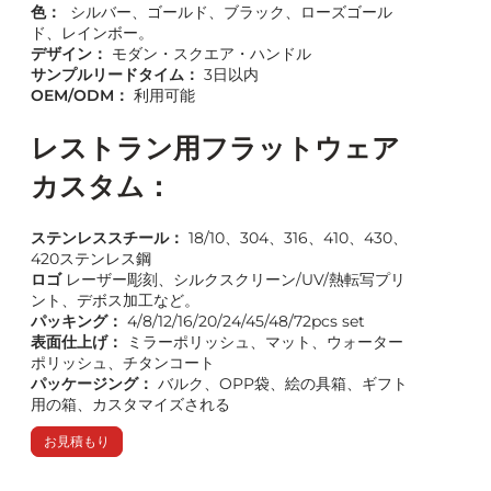
色：
シルバー、ゴールド、ブラック、ローズゴール
ド、レインボー。
デザイン：
モダン・スクエア・ハンドル
サンプルリードタイム：
3日以内
OEM/ODM：
利用可能
レストラン用フラットウェア
カスタム：
ステンレススチール：
18/10、304、316、410、430、
420ステンレス鋼
ロゴ
レーザー彫刻、シルクスクリーン/UV/熱転写プリ
ント、デボス加工など。
パッキング：
4/8/12/16/20/24/45/48/72pcs set
表面仕上げ：
ミラーポリッシュ、マット、ウォーター
ポリッシュ、チタンコート
パッケージング：
バルク、OPP袋、絵の具箱、ギフト
用の箱、カスタマイズされる
お見積もり